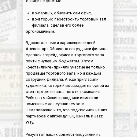
стояли непростые:
во-первых, обновить сам офис,
во-вторых, перестроить торговый зал
филиала, сделав его более
эргономичным.
Вдохновленные и заряженные идеей
Александра Эйвазова сотрудники филиала
сделали апгрейд офиса и торгового зала
почти с нулевым бюджетом. В этом
«рестайлинге» приняли участие не только
продавцы торгового зала, но и каждый
сотрудник филиала. А ещё пригласили
художника, который воссоздал на одной из
стен торгового зала логотип компании.
Ребята в майские праздники изменили
помещение до неузнаваемости.
Немаловажно и то, что подключили наших
партнеров к апгрейду: IEK, Юниэль и Jazz
Way.
Результат наших совместных усилий на