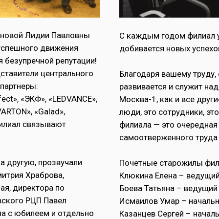
оновой Лидии Павловны
С каждым годом филиал у
 успешного движения
добивается новых успехо
я безупречной репутации!
ставители центрального
Благодаря вашему труду, 
партнеры:
развивается и служит на
fect», «ЭКФ», «LEDVANCE»,
Москва-1, как и все друг
VARTON», «Galad»,
люди, это сотрудники, эт
филиал связывают
филиала — это очередная
самоотверженного труда 
а другую, прозвучали
Почетные старожилы фили
митрия Храброва,
Клюкина Елена – ведущий 
ая, директора по
Боева Татьяна – ведущий
вского РЦП Павел
Исмаилов Умар – начальн
ла с юбилеем и отдельно
Казанцев Сергей – началь