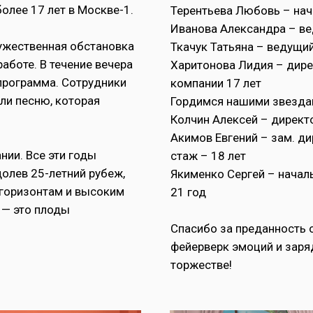
олее 17 лет в Москве-1.
Терентьева Любовь – нач
Иванова Александра – ве
ружественная обстановка
Ткачук Татьяна – ведущи
аботе. В течение вечера
Харитонова Лидия – дире
программа. Сотрудники
компании 17 лет
ли песню, которая
Гордимся нашими звездам
Колчин Алексей – директ
Акимов Евгений – зам. д
нии. Все эти годы
стаж – 18 лет
долев 25-летний рубеж,
Якименко Сергей – начал
горизонтам и высоким
21 год
 — это плоды
Спасибо за преданность 
фейерверк эмоций и заря
торжестве!