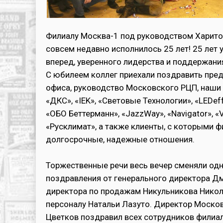
Филиалу Москва-1 под руководством Харит
совсем недавно исполнилось 25 лет! 25 лет
вперед, уверенного лидерства и поддержани
С юбилеем коллег приехали поздравить пред
офиса, руководство Московского РЦП, наши 
«ДКС», «IEK», «Световые Технологии», «LEDef
«ОБО Беттерманн», «JazzWay», «Navigator», «
«Русклимат», а также клиенты, с которыми 
долгосрочные, надежные отношения.
Торжественные речи весь вечер сменяли одн
поздравления от генерального директора Д
директора по продажам Никульникова Никол
персоналу Натальи Лазуто. Директор Моско
Цветков поздравил всех сотрудников филиа